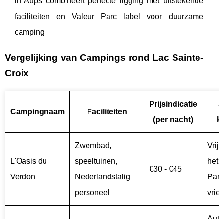
in Aups combineert perfecte ligging met uitstekende
faciliteiten en Valeur Parc label voor duurzame
camping
Vergelijking van Campings rond Lac Sainte-
Croix
Prijsindicatie
Campingnaam
Faciliteiten
(per nacht)
Zwembad,
Vri
L'Oasis du
speeltuinen,
het
€30 - €45
Verdon
Nederlandstalig
Par
personeel
vri
Aut