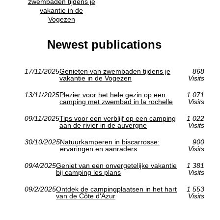
zwembaden tijdens je
vakantie in de
Vogezen
Newest publications
17/11/2025
Genieten van zwembaden tijdens je
868
vakantie in de Vogezen
Visits
13/11/2025
Plezier voor het hele gezin op een
1 071
camping met zwembad in la rochelle
Visits
09/11/2025
Tips voor een verblijf op een camping
1 022
aan de rivier in de auvergne
Visits
30/10/2025
Natuurkamperen in biscarrosse:
900
ervaringen en aanraders
Visits
09/4/2025
Geniet van een onvergetelijke vakantie
1 381
bij camping les plans
Visits
09/2/2025
Ontdek de campingplaatsen in het hart
1 553
van de Côte d'Azur
Visits