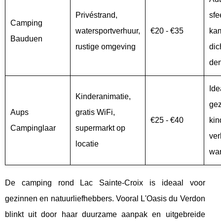
Privéstrand,
sfe
Camping
watersportverhuur,
€20 - €35
ka
Bauduen
rustige omgeving
dic
de
Ide
Kinderanimatie,
gez
Aups
gratis WiFi,
€25 - €40
kin
Campinglaar
supermarkt op
ver
locatie
wan
De camping rond Lac Sainte-Croix is ideaal voor
gezinnen en natuurliefhebbers. Vooral L'Oasis du Verdon
blinkt uit door haar duurzame aanpak en uitgebreide