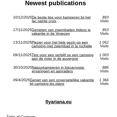
Newest publications
10/12/2025
De beste tips voor kamperen bij het
893
lac sainte croix
Visits
17/11/2025
Genieten van zwembaden tijdens je
853
vakantie in de Vogezen
Visits
13/11/2025
Plezier voor het hele gezin op een
1 052
camping met zwembad in la rochelle
Visits
09/11/2025
Tips voor een verblijf op een camping
1 003
aan de rivier in de auvergne
Visits
30/10/2025
Natuurkamperen in biscarrosse:
886
ervaringen en aanraders
Visits
09/4/2025
Geniet van een onvergetelijke vakantie
1 366
bij camping les plans
Visits
flyariana.eu
Table of Contents